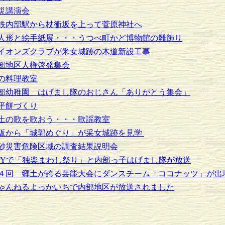
災講演会
鉄内部駅から杖衝坂を上って菅原神社へ
人形と絵手紙展・・・うつべ町かど博物館の雛飾り
イオンズクラブが釆女城跡の木道新設工事
部地区人権啓発集会
の料理教室
部幼稚園 はげまし隊のおじさん「ありがとう集会」
平餅づくり
土の歌を歌おう・・・歌謡教室
阪から「城郭めぐり」が采女城跡を見学
砂災害危険区域の調査結果説明会
TYで「独楽まわし祭り」と内部っ子はげまし隊が放送
４回 郷土が誇る芸能大会にダンスチーム「ココナッツ」が出
ゃんねるよっかいちで内部地区が放送されました