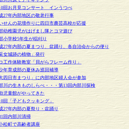
10回お月見コンサート インうつべ
成27年内部地区の敬老行事
いせんの花壇作りに四日市農芸高校が応援
部幼稚園児がはげまし隊とコマ遊び
部小学校5年生が稲刈り
成27年内部の夏まつり、盆踊り、各自治会からの便り
采女城跡の植物」発行
コ工作体験教室「貝がらフレーム作り」
少年育成部の夏休み巡回補導
大四日市まつり」に内部地区婦人会が参加
部川の生きものしらべ・・・第13回内部川探検
動児童館がやってきた
10回「子どもクッキング」
成27年内部の夏祭り・盆踊り
31回内部川清掃
小松町で高齢者講座