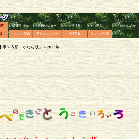
来事
定期刊行物
市民センター
生活情報
防災
うつべの紹介
版
イベント案内
予定カレンダー
投稿写真
うつべ自然暦
来事＞内部「かわら版」＞2015年