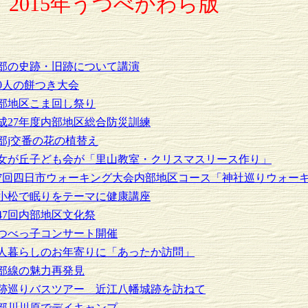
2015年うつべかわら版
部の史跡・旧跡について講演
00人の餅つき大会
部地区こま回し祭り
成27年度内部地区総合防災訓練
部j交番の花の植替え
女が丘子ども会が「里山教室・クリスマスリース作り」
7回四日市ウォーキング大会内部地区コース「神社巡りウォー
小松で眠りをテーマに健康講座
47回内部地区文化祭
つべっ子コンサート開催
人暮らしのお年寄りに「あったか訪問」
部線の魅力再発見
跡巡りバスツアー 近江八幡城跡を訪ねて
部川川原でデイキャンプ