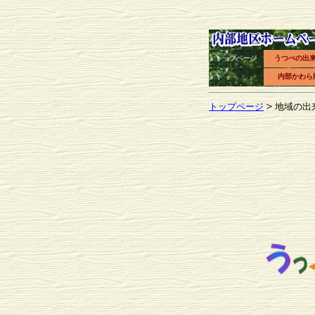
トップページ
うつべの出
内部かわら
＞
トップページ
地域の出