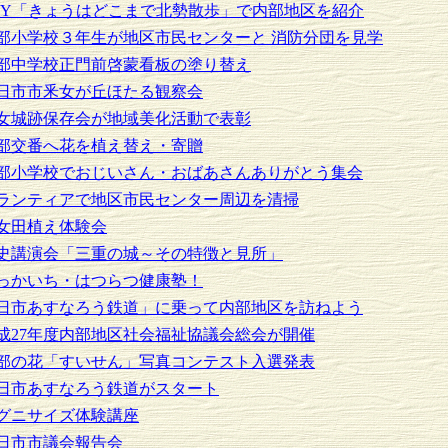
TY「きょうはどこまで北勢散歩」で内部地区を紹介
部小学校３年生が地区市民センターと 消防分団を見学
部中学校正門前啓蒙看板の塗り替え
日市市釆女が丘ほたる観察会
女城跡保存会が地域美化活動で表彰
部交番へ花を植え替え・寄贈
部小学校でおじいさん・おばあさんありがとう集会
ランティアで地区市民センター周辺を清掃
女田植え体験会
史講演会「三重の城～その特徴と見所」
っかいち・はつらつ健康塾！
日市あすなろう鉄道」に乗って内部地区を訪ねよう
成27年度内部地区社会福祉協議会総会が開催
部の花「すいせん」写真コンテスト入選発表
日市あすなろう鉄道がスタート
グニサイズ体験講座
日市市議会報告会