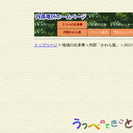
トップページ
うつべの出来事
定期刊行物
市民センター
内部かわら版
イベント案内
予定カレンダ
＞
トップページ
地域の出来事＞内部「かわら版」＞202