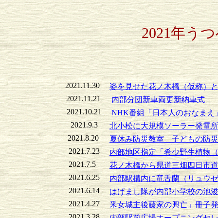
2021年う
2021.11.30
姿を見せた花ノ木橋（仮称）
2021.11.21
内部分団新車両更新納車式
2021.10.21
NHK番組「日本人のおなまえ
2021.9.3
北小松に大規模ソーラー発電
2021.8.20
夏休み防災教室 子どもの防
2021.7.23
内部地区指定「希少野生植物
2021.7.5
花ノ木橋から県道三畑四日市
2021.6.25
内部駅構内に竜舌蘭（リュウ
2021.6.14
はげまし隊が内部小学校の池
2021.4.27
釆女城主後藤家の興亡」冊子
2021.3.28
内部駅前広場オープニングセ