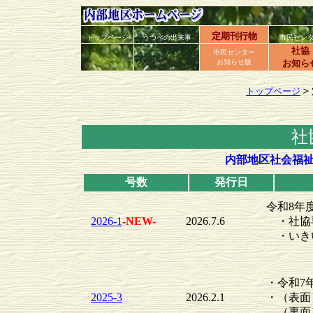
定期刊行物
トップページ
うつべの出来事
市民セン
社協
市民センター
お知らせ版
お知ら
＞
トップページ
社
内部地区社会福
号数
発行日
令和8年
2026-1
-NEW-
2026.7.6
・社協
・いき
・令和7
2025-3
2026.2.1
・（表面
（裏面）