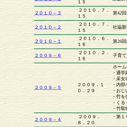
１５
２０１０．７．
２０１０－３
第42
１５
２０１０．７．
２０１０－２
社協新
１５
２０１０．６．
２０１０－１
第26
１６
２０１０．２．
２００９－６
子育て
１６
ホーム
・通学
・采女
２００９．１
・内部
２００９－５
０．２９
・おじ
・竹を
・くる
・竹取
２００９．
・第１
２００９－４
８．２０
参