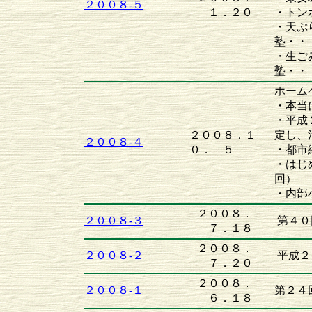
２００８-５
１．２０
・トン
・天ぷ
塾・・
・生ご
塾・・
ホーム
・本当
・平成
２００８．１
定し、
２００８-４
０． ５
・都市
・はじ
回）
・内部
２００８．
２００８-３
第４０
７．１８
２００８．
２００８-２
平成２
７．２０
２００８．
２００８-１
第２４
６．１８