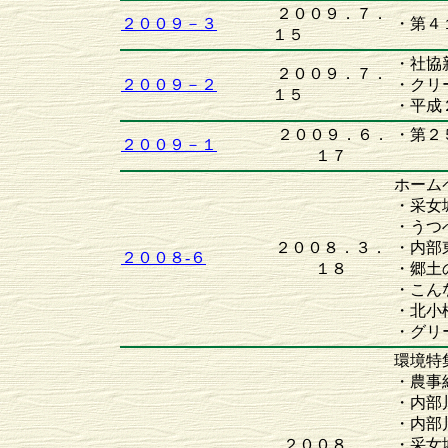
２００９．７．
２００９－３
・第４
１５
・社協
２００９．７．
２００９－２
・クリ
１５
・平成
２００９．６．
・第２
２００９－１
１７
クリ
ホーム
・采女
・うつ
２００８．３．
・内部
２００８-６
１８
・郷土
・こん
・北小
・グリ
環境特
・農事
・内部
・内部
２００８．
・采女