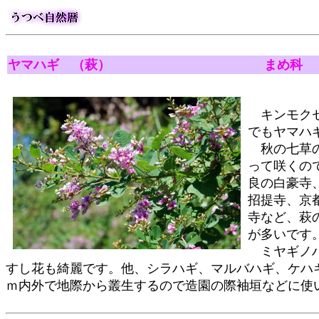
ヤマハギ （萩） まめ科
キンモクセ
でもヤマハ
秋の七草の
って咲くの
良の白豪寺
招提寺、京
寺など、萩
が多いです
ミヤギノハ
すし花も綺麗です。他、シラハギ、マルバハギ、ケハ
ｍ内外で地際から叢生するので造園の際袖垣などに使