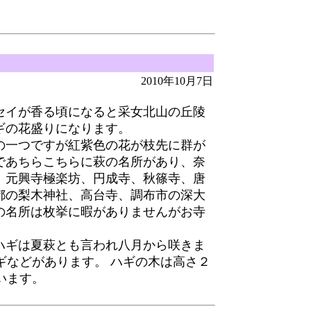
2010年10月7日
イが香る頃になると采女北山の丘陵
ギの花盛りになります。
一つですが紅紫色の花が枝先に群が
であちらこちらに萩の名所があり、奈
、元興寺極楽坊、円成寺、秋篠寺、唐
都の梨木神社、高台寺、調布市の深大
の名所は枚挙に暇がありませんがお寺
。
ギは夏萩とも言われ八月から咲きま
ギなどがあります。 ハギの木は高さ２
います。