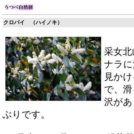
クロバイ （ハイノキ） 
采女北
ナラに
見かけ
で、滑
沢があ
ぶりです。