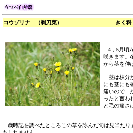
コウゾリナ （剃刀菜） きく科
4，5月
咲きます。
から茎を伸
茎は枝分か
にも茎にも
痛いので「
ったと言わ
と毛の痛さ
歳時記を調べたところこの草を詠んだ句は見当たり
もしれません。