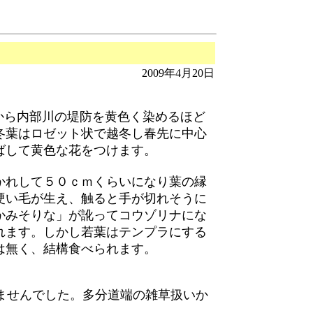
2009年4月20日
頃から内部川の堤防を黄色く染めるほど
冬葉はロゼット状で越冬し春先に中心
ばして黄色な花をつけます。
れして５０ｃｍくらいになり葉の縁
硬い毛が生え、触ると手が切れそうに
かみそりな」が訛ってコウゾリナにな
れます。しかし若葉はテンプラにする
は無く、結構食べられます。
ませんでした。多分道端の雑草扱いか