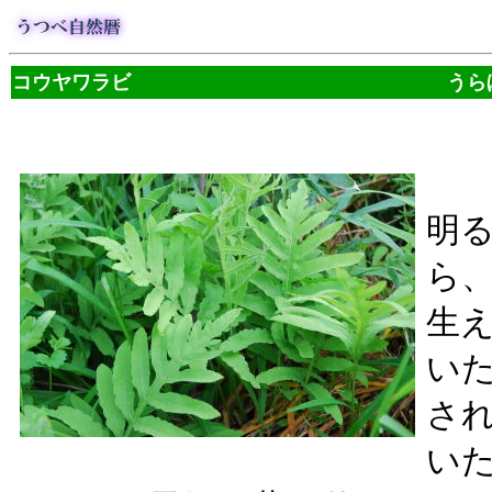
コウヤワラビ うらぼ
明
ら
生
い
さ
い