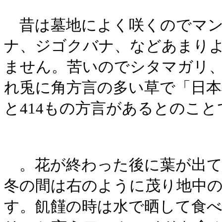
昔は墓地によく咲くのでマン
ナ、ジゴクバナ、などあまり
ません。苦いのでシタマガリ
れ兎に角方言の多い草で「日本
と414もの方言があるとのこと
。花が終わった後に葉が出て
冬の間は右のように茂り地中
す。飢饉の時は水で晒して食