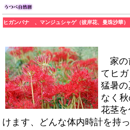
ヒガンバナ 、マンジュシャゲ（彼岸花、曼珠沙華
家の
てヒガ
猛暑の
なく秋
花茎を
けます、どんな体内時計を持