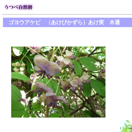
ゴヨウアケビ （あけびかずら）あけ実 