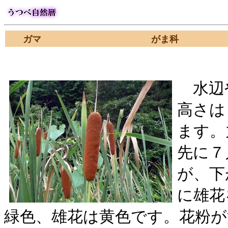
ガマ がま科
水辺
高さは
ます。
先に７
が、下
に雄花
緑色、雄花は黄色です。花粉が