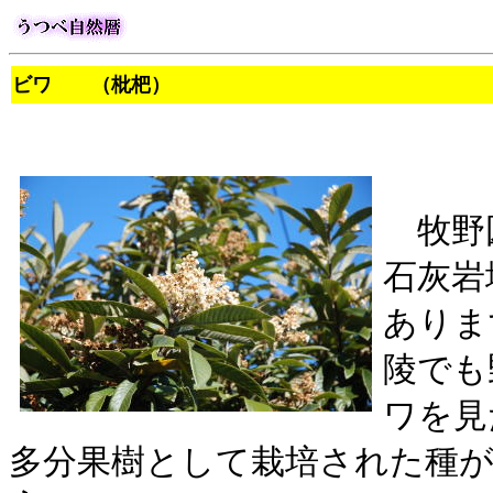
ビワ （枇杷） ば
牧野
石灰岩
ありま
陵でも
ワを見
多分果樹として栽培された種