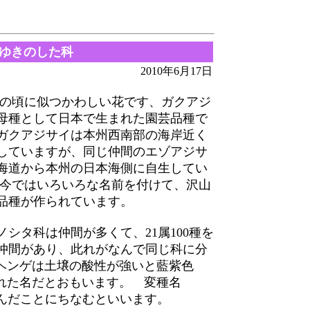
ゆきのした科
2010年6月17日
頃に似つかわしい花です、ガクアジ
母種として日本で生まれた園芸品種で
ガクアジサイは本州西南部の海岸近く
していますが、同じ仲間のエゾアジサ
海道から本州の日本海側に自生してい
 今ではいろいろな名前を付けて、沢山
品種が作られています。
シタ科は仲間が多くて、21属100種を
仲間があり、此れがなんで同じ科に分
ヘンゲは土壌の酸性が強いと藍紫色
れた名だとおもいます。 変種名
と呼んだことにちなむといいます。