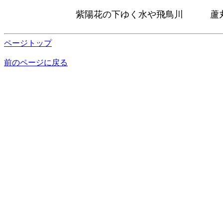
紫陽花の下ゆく水や飛鳥川 蘆
ページトップ
前のページに戻る