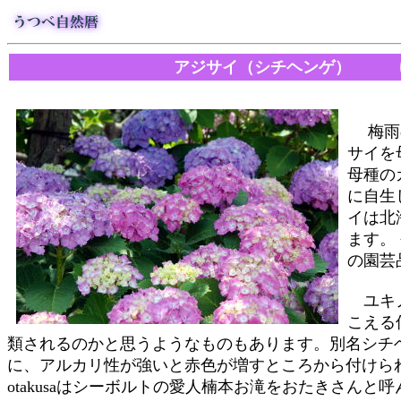
アジサイ（シチヘンゲ） 
梅雨の
サイを
母種の
に自生
イは北
ます。
の園芸
ユキノ
こえる
類されるのかと思うようなものもあります。別名シチ
に、アルカリ性が強いと赤色が増すところから付けら
otakusaはシーボルトの愛人楠本お滝をおたきさん