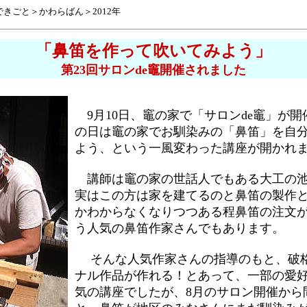
できごと＞
かわらばん
＞2012年
「鼻笛を作って吹いてみよう」
第23回サロンde竈開催されました
9月10日、竈の家で「サロンde竈」が開
の日は竈の家でお馴染みの「鼻笛」を自
よう、という一風変わった講座が開かれ
講師は竈の家の世話人でもある大工の池
実はこの方は家を建てるのと鼻笛の製作
かわからなくなりつつある程鼻笛の注文
う人気の鼻笛作家さんでもあります。
そんな人気作家さんの指導のもと、破
ナル作品が作れる！とあって、一部の愛
気の講座でしたが、8月のサロン開催から