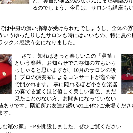
と、鼻笛が地区のみなさんにまだ馴染み
るのでしょう、今月は、サロンも講座も
。
は中身の濃い指導が受けられたでしょうし、全体の雰
ういうゆったりしたサロンも時にはいいもの、特に夏の
ラックス感漂う会になりました。
さて、知ればきっと楽しいこの「鼻笛」
という楽器、お知らせでご存知の方もいら
っしゃると思いますが、10月のサロンの後
にプロの演奏家によるコンサートが竈の家
で開かれます。 掌に隠れるほど小さな楽器
の奏でる驚くほど優しく美しい音色、まだ
見たことのない方、お聞きになっていない
値ありです。隣近所お友達お誘いの上ぜひご来場くださ
ます。
しむ竈の家」HPを開設しました。ぜひご覧ください