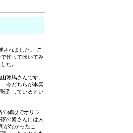
催されました。 こ
分で作って吹いてみ
ました。
山琢馬さんです。
と、今どちらが本業
が殺到しているとい
格の値段でオリジ
好家の皆さんには人
間がなかったこ